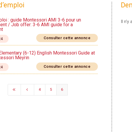
d’emploi
Dem
ploi : guide Montessori AMI 3-6 pour un
Il n'
nt / Job offer: 3-6 AMI guide for a
nt
Consulter cette annonce
24
 Elementary (6-12) English Montessori Guide at
essori Meyrin
Consulter cette annonce
24
8
4
4
5
6