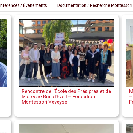
nférences / Événements
Documentation / Recherche Montessori
Rencontre de l’École des Préalpres et de
M
la crèche Brin d’Éveil – Fondation
–
Montessori Veveyse
F