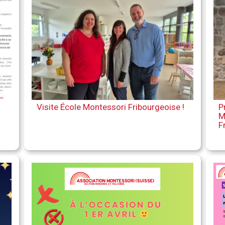
Visite École Montessori Fribourgeoise !
P
M
F