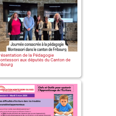
résentation de la Pédagogie
ontessori aux députés du Canton de
ribourg